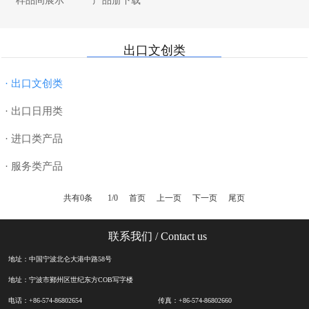
样品间展示
产品册下载
· 纸制品
· 厨具
· 母婴用品
· 合作近十五年船公司
· 书写工具
· 家纺
· 电器数码
· 7000平米样品间
出口文创类
· DIY
· 美妆个护
· 美妆个护
· 退税
· 玩具
· 服饰配件
· 超值礼篮
· 物流
· 出口文创类
· 授权类
· 汽车配件
· 数码配件
· 出口日用类
· 进口类产品
· 服务类产品
共有0条
1/0
首页
上一页
下一页
尾页
联系我们
/ Contact us
地址：中国宁波北仑大港中路58号
地址：宁波市鄞州区世纪东方COB写字楼
电话：+86-574-86802654
传真：+86-574-86802660