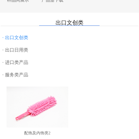
样品间展示
产品册下载
· 纸制品
· 厨具
· 母婴用品
· 合作近十五年船公司
· 书写工具
· 家纺
· 电器数码
· 7000平米样品间
出口文创类
· DIY
· 美妆个护
· 美妆个护
· 退税
· 玩具
· 服饰配件
· 超值礼篮
· 物流
· 出口文创类
· 授权类
· 汽车配件
· 数码配件
· 出口日用类
· 进口类产品
· 服务类产品
配饰及内饰类2