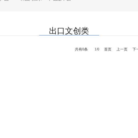
· 桌上用品
· 生活日用
· 食品饮料
· 11000平米的仓库
· 画材化工
· 家居装饰
· 家居用品
· 通关
出口文创类
· 礼品包装&节日
· 宠物
· 婚庆礼品
· 金融
· 文档管理
· 运动骑行
· 信息服务
共有0条
1/0
首页
上一页
下