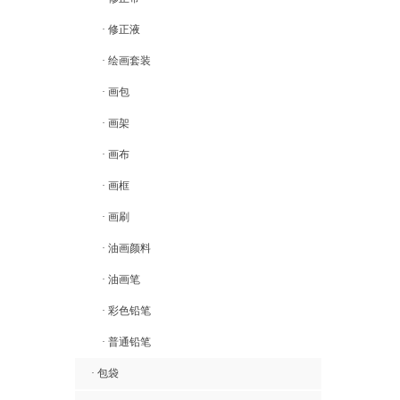
· 修正液
· 绘画套装
· 画包
· 画架
· 画布
· 画框
· 画刷
· 油画颜料
· 油画笔
· 彩色铅笔
· 普通铅笔
· 包袋