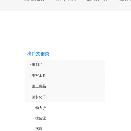
· 纸制品
· 厨具
· 母婴用品
· 合作近十五年船公司
· 书写工具
· 家纺
· 电器数码
· 7000平米样品间
· DIY
· 美妆个护
· 美妆个护
· 退税
· 玩具
· 服饰配件
· 超值礼篮
· 物流
· 授权类
· 汽车配件
· 数码配件
· 出口文创类
· 纸制品
· 书写工具
· 桌上用品
· 画材化工
· 动力沙
· 橡皮泥
· 橡皮