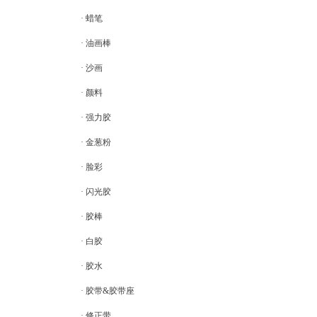
· 蜡笔
· 油画棒
· 沙画
· 颜料
· 强力胶
· 金葱粉
· 脸彩
· 闪光胶
· 胶棒
· 白胶
· 胶水
· 胶带&胶带座
· 修正带