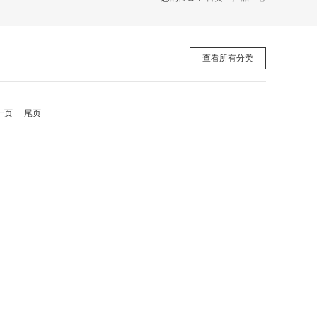
· 包袋
· 工具 五金
· 营养保健
· 外汇
查看所有分类
· 办公设备
· 户外
一页
尾页