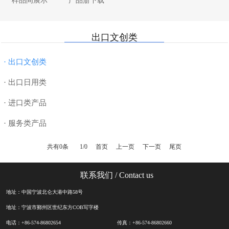
样品间展示
产品册下载
· 纸制品
· 厨具
· 母婴用品
· 合作近十五年船公司
· 书写工具
· 家纺
· 电器数码
· 7000平米样品间
出口文创类
· DIY
· 美妆个护
· 美妆个护
· 退税
· 玩具
· 服饰配件
· 超值礼篮
· 物流
· 出口文创类
· 授权类
· 汽车配件
· 数码配件
· 出口日用类
· 进口类产品
· 服务类产品
共有0条
1/0
首页
上一页
下一页
尾页
联系我们
/ Contact us
地址：中国宁波北仑大港中路58号
地址：宁波市鄞州区世纪东方COB写字楼
电话：+86-574-86802654
传真：+86-574-86802660